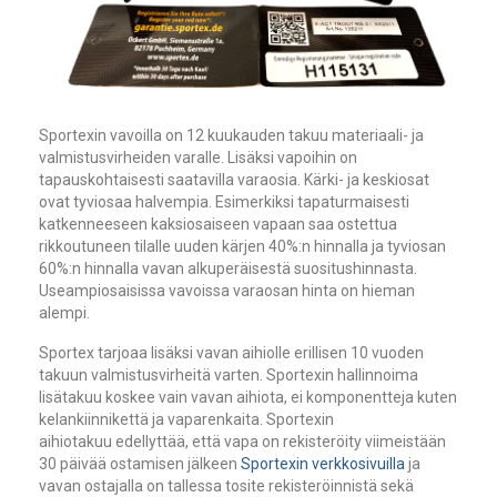
Sportexin vavoilla on 12 kuukauden takuu materiaali- ja
valmistusvirheiden varalle. Lisäksi vapoihin on
tapauskohtaisesti saatavilla varaosia. Kärki- ja keskiosat
ovat tyviosaa halvempia. Esimerkiksi tapaturmaisesti
katkenneeseen kaksiosaiseen vapaan saa ostettua
rikkoutuneen tilalle uuden kärjen 40%:n hinnalla ja tyviosan
60%:n hinnalla vavan alkuperäisestä suositushinnasta.
Useampiosaisissa vavoissa varaosan hinta on hieman
alempi.
Sportex tarjoaa lisäksi vavan aihiolle erillisen 10 vuoden
takuun valmistusvirheitä varten. Sportexin hallinnoima
lisätakuu koskee vain vavan aihiota, ei komponentteja kuten
kelankiinnikettä ja vaparenkaita. Sportexin
aihiotakuu edellyttää, että vapa on rekisteröity viimeistään
30 päivää ostamisen jälkeen
Sportexin verkkosivuilla
ja
vavan ostajalla on tallessa tosite rekisteröinnistä sekä