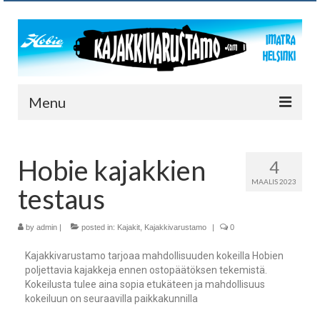
Menu
Kajakkivarustamo
Hobie kajakkien
4
Uutisia
MAALIS 2023
testaus
Kajakit
Sportex
by
admin
|
posted in:
Kajakit
,
Kajakkivarustamo
|
0
Kajakkivarustamo tarjoaa mahdollisuuden kokeilla Hobien
Verkkokauppa
poljettavia kajakkeja ennen ostopäätöksen tekemistä.
Kokeilusta tulee aina sopia etukäteen ja mahdollisuus
Myytävät
kokeiluun on seuraavilla paikkakunnilla
Yhteystiedot