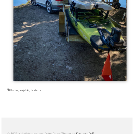
Hobie
,
kajakki
,
testaus
© 2026 Kajakkivarustamo - WordPress Theme by
Kadence WP