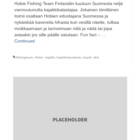
Hobie Fishing Team Finlandiin kuuluun Suomesta neljä
vannoutunutta kajakkikalastajaa. Jokainen tiimiläinen
toimii osaltaan Hobien edustajana Suomessa ja
nykäiskää kavereita hihasta kun vesillä näette, tulkaa
moikkaamaan ja tarinoimaan niitä ja näitä tai jopa
asiaakin jos sille päälle satutaan. Fun fact – …
Continued
fishingteam
,
Hobie
,
kajakki
,
kajakkivarustamo
,
kayak
,
tiimi