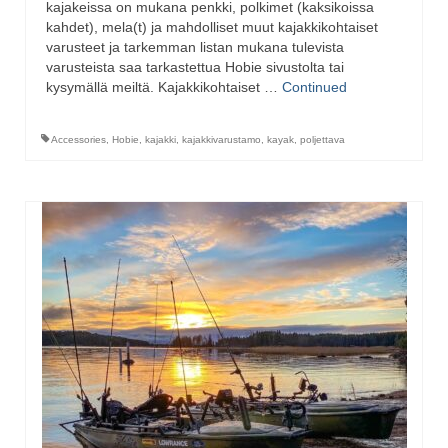
kajakeissa on mukana penkki, polkimet (kaksikoissa
kahdet), mela(t) ja mahdolliset muut kajakkikohtaiset
varusteet ja tarkemman listan mukana tulevista
varusteista saa tarkastettua Hobie sivustolta tai
kysymällä meiltä. Kajakkikohtaiset …
Continued
Accessories
,
Hobie
,
kajakki
,
kajakkivarustamo
,
kayak
,
poljettava