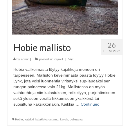
26
Hobie mallisto
HELMI 2022
by
admin
|
posted in:
Kajakit
|
0
Hobie valikoimasta löytyy kajakkeja moneen eri
tarpeeseen. Malliston keveimmästä päästä löytyy Hobie
Lynx, jota voisi luonnehtia viritetyksi sup-laudaksi sen
rungon painaessa vain 21kg. Mallistossa on myös
vaihtoehtoja niin kalastuksen, retkeilyyn, purjehtimiseen
sekä yleiseen vesillä liikkumiseen yksikkönä tai
suosittuna kaksikkonakin. Kaikkia …
Continued
Hobie
,
kajakki
,
kajakkivarustamo
,
kayak
,
poljettava