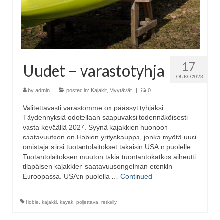
17
Uudet – varastotyhja
TOUKO 2023
by
admin
|
posted in:
Kajakit
,
Myytävät
|
0
Valitettavasti varastomme on päässyt tyhjäksi.
Täydennyksiä odotellaan saapuvaksi todennäköisesti
vasta keväällä 2027. Syynä kajakkien huonoon
saatavuuteen on Hobien yrityskauppa, jonka myötä uusi
omistaja siirsi tuotantolaitokset takaisin USA:n puolelle.
Tuotantolaitoksen muuton takia tuontantokatkos aiheutti
tilapäisen kajakkien saatavuusongelman etenkin
Euroopassa. USA:n puolella …
Continued
Hobie
,
kajakki
,
kayak
,
poljettava
,
retkeily