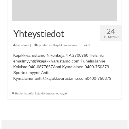
24
Yhteystiedot
HELMI 2022
by
admin
|
posted in:
Kajakkivarustamo
|
0
Kajakkivarustamo Nikonkuja 4 A 2700760 Helsinki
emailmyynti@kajakkivarustamo.com PuhelinJanne
Koivisto 040-6877667Antti Kymäläinen 0400-750379
Sportex myynti Antti
Kymäläinenantti@kajakkivarustamo.com0400-750379
Hobie
,
kajakki
,
kajakkivarustamo
,
kayak