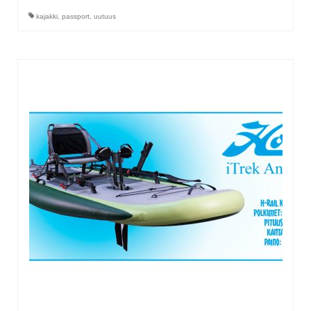
kajakki
,
passport
,
uutuus