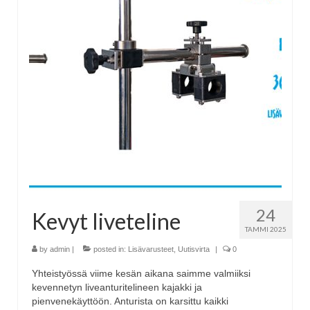
24
Kevyt liveteline
TAMMI 2025
by
admin
|
posted in:
Lisävarusteet
,
Uutisvirta
|
0
Yhteistyössä viime kesän aikana saimme valmiiksi
kevennetyn liveanturitelineen kajakki ja
pienvenekäyttöön. Anturista on karsittu kaikki