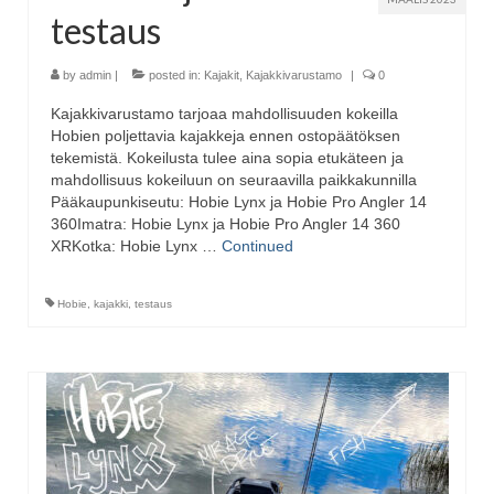
testaus
by
admin
|
posted in:
Kajakit
,
Kajakkivarustamo
|
0
Kajakkivarustamo tarjoaa mahdollisuuden kokeilla
Hobien poljettavia kajakkeja ennen ostopäätöksen
tekemistä. Kokeilusta tulee aina sopia etukäteen ja
mahdollisuus kokeiluun on seuraavilla paikkakunnilla
Pääkaupunkiseutu: Hobie Lynx ja Hobie Pro Angler 14
360Imatra: Hobie Lynx ja Hobie Pro Angler 14 360
XRKotka: Hobie Lynx …
Continued
Hobie
,
kajakki
,
testaus