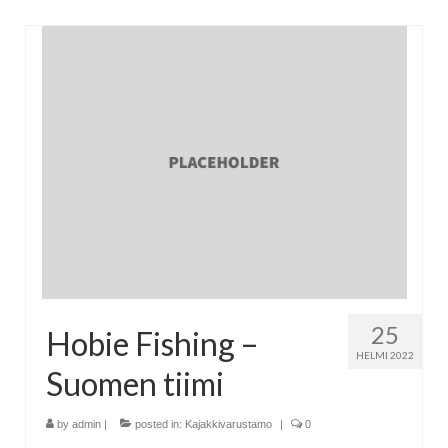
25
Hobie Fishing –
HELMI 2022
Suomen tiimi
by
admin
|
posted in:
Kajakkivarustamo
|
0