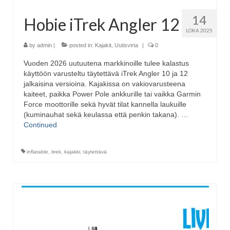
14
Hobie iTrek Angler 12
LOKA 2025
by
admin
|
posted in:
Kajakit
,
Uutisvirta
|
0
Vuoden 2026 uutuutena markkinoille tulee kalastus
käyttöön varusteltu täytettävä iTrek Angler 10 ja 12
jalkaisina versioina. Kajakissa on vakiovarusteena
kaiteet, paikka Power Pole ankkurille tai vaikka Garmin
Force moottorille sekä hyvät tilat kannella laukuille
(kuminauhat sekä keulassa että penkin takana). …
Continued
inflatable
,
itrek
,
kajakki
,
täytettävä