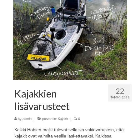
22
Kajakkien
TAMMI 2023
lisävarusteet
by
admin
|
posted in:
Kajakit
|
0
Kaikki Hobien mallit tulevat sellaisin vakiovarustein, että
kajakit ovat valmiita vesille laskettavaksi. Kaikissa