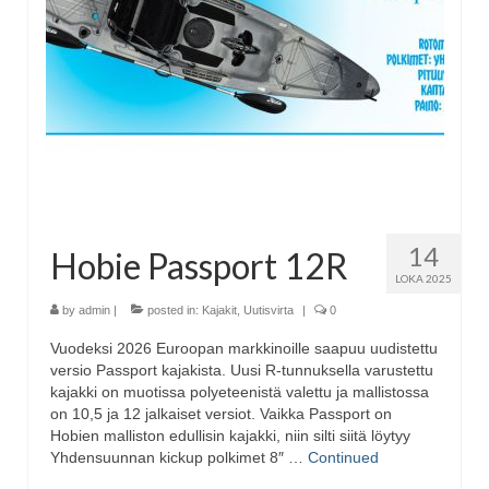
14
Hobie Passport 12R
LOKA 2025
by
admin
|
posted in:
Kajakit
,
Uutisvirta
|
0
Vuodeksi 2026 Euroopan markkinoille saapuu uudistettu
versio Passport kajakista. Uusi R-tunnuksella varustettu
kajakki on muotissa polyeteenistä valettu ja mallistossa
on 10,5 ja 12 jalkaiset versiot. Vaikka Passport on
Hobien malliston edullisin kajakki, niin silti siitä löytyy
Yhdensuunnan kickup polkimet 8″ …
Continued