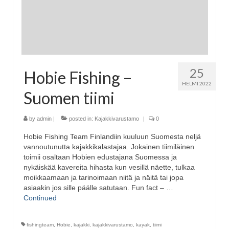
25
Hobie Fishing –
HELMI 2022
Suomen tiimi
by
admin
|
posted in:
Kajakkivarustamo
|
0
Hobie Fishing Team Finlandiin kuuluun Suomesta neljä
vannoutunutta kajakkikalastajaa. Jokainen tiimiläinen
toimii osaltaan Hobien edustajana Suomessa ja
nykäiskää kavereita hihasta kun vesillä näette, tulkaa
moikkaamaan ja tarinoimaan niitä ja näitä tai jopa
asiaakin jos sille päälle satutaan. Fun fact – …
Continued
fishingteam
,
Hobie
,
kajakki
,
kajakkivarustamo
,
kayak
,
tiimi